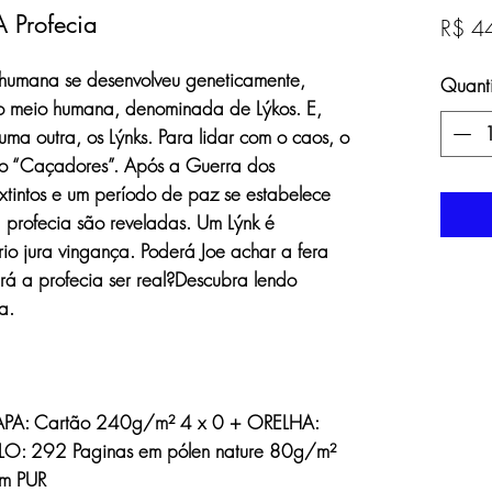
 Profecia
R$ 4
umana se desenvolveu geneticamente,
Quant
o meio humana, denominada de Lýkos. E,
ma outra, os Lýnks. Para lidar com o caos, o
o “Caçadores”. Após a Guerra dos
extintos e um período de paz se estabelece
profecia são reveladas. Um Lýnk é
rio jura vingança. Poderá Joe achar a fera
á a profecia ser real?Descubra lendo
a.
PA: Cartão 240g/m² 4 x 0 + ORELHA:
: 292 Paginas em pólen nature 80g/m²
m PUR