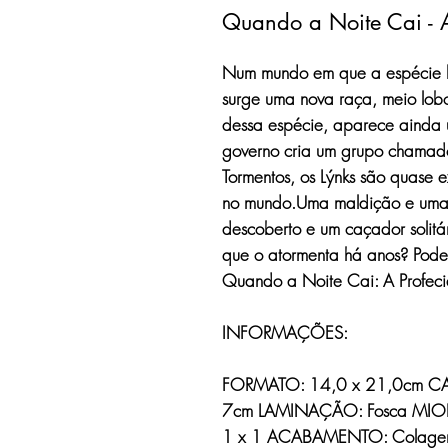
Quando a Noite Cai - A
Num mundo em que a espécie h
surge uma nova raça, meio lob
dessa espécie, aparece ainda u
governo cria um grupo chamad
Tormentos, os Lýnks são quase 
no mundo.Uma maldição e uma 
descoberto e um caçador solitá
que o atormenta há anos? Poder
Quando a Noite Cai: A Profeci
INFORMAÇÕES:
FORMATO: 14,0 x 21,0cm CA
7cm LAMINAÇÃO: Fosca MIOLO
1 x 1 ACABAMENTO: Colage